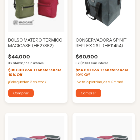
BOLSO MATERO TERMICO
CONSERVADORA SPINIT
MAGICASE (HE27362)
REFLEX 26 L (HE11454)
$44.000
$60.900
3
x
$14.666,67
sin interés
3
x
$20.300
sin interés
$39.600
con
Transferencia
$54.810
con
Transferencia
10% Off
10% Off
¡Solo quedan
2
en stock!
¡No te lo pierdas, es el último!
Comprar
Comprar