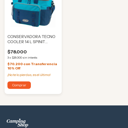
CONSERVADORA TECNO
COOLER 14 L SPINIT
(BM3508)
$78.000
3
x
$26.000
sin interés
$70.200
con
Transferencia
10% Off
¡No te lo pierdas, es el último!
Comprar