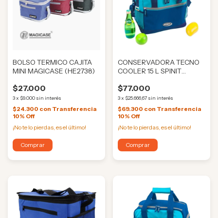
BOLSO TERMICO CAJITA
CONSERVADORA TECNO
MINI MAGICASE (HE2738)
COOLER 15 L SPINIT
(BM3509)
$27.000
$77.000
3
x
$9.000
sin interés
3
x
$25.666,67
sin interés
$24.300
con
Transferencia
$69.300
con
Transferencia
10% Off
10% Off
¡No te lo pierdas, es el último!
¡No te lo pierdas, es el último!
Comprar
Comprar