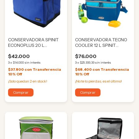
CONSERVADORA SPINIT
CONSERVADORA TECNO
ECONOPLUS 20 L
COOLER 12 L SPINIT
(HE11455)
(BM3503)
$42.000
$76.000
3
x
$14.000
sin interés
3
x
$25.333,33
sin interés
$37.800
con
Transferencia
$68.400
con
Transferencia
10% Off
10% Off
¡Solo quedan
2
en stock!
¡No te lo pierdas, es el último!
Comprar
Comprar