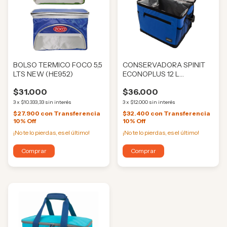
BOLSO TERMICO FOCO 5,5
CONSERVADORA SPINIT
LTS NEW (HE952)
ECONOPLUS 12 L
(HE11450)
$31.000
$36.000
3
x
$10.333,33
sin interés
3
x
$12.000
sin interés
$27.900
con
Transferencia
$32.400
con
Transferencia
10% Off
10% Off
¡No te lo pierdas, es el último!
¡No te lo pierdas, es el último!
Comprar
Comprar