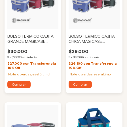
BOLSO TERMICO CAJITA
BOLSO TERMICO CAJITA
GRANDE MAGICASE
CHICA MAGICASE
(HE2740)
(HE2739)
$30.000
$29.000
3
x
$10.000
sin interés
3
x
$9.666,67
sin interés
$27.000
con
Transferencia
$26.100
con
Transferencia
10% Off
10% Off
¡No te lo pierdas, es el último!
¡No te lo pierdas, es el último!
Comprar
Comprar