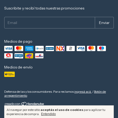
Suscribite y recibí todas nuestras promociones
Medios de pago
Medios de envío
Defensa de las y los consumidores. Para reclamos
ingresá acá.
/
Botón de
arrepentimiento
Al navegar por este sitio
aceptás el uso de cookies
para agilizar tu
Copyright Camping Shop - 2026. Todos los derechos reservados.
experiencia de compra.
Entendido