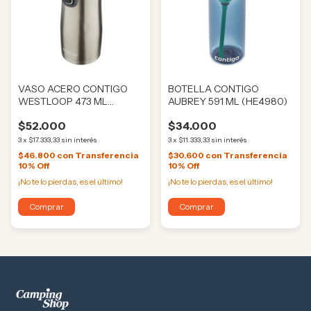
VASO ACERO CONTIGO
BOTELLA CONTIGO
WESTLOOP 473 ML
AUBREY 591 ML (HE4980)
(HE4989)
$52.000
$34.000
3
x
$17.333,33
sin interés
3
x
$11.333,33
sin interés
$46.800
con
Transferencia
$30.600
con
Transferencia
10% Off
10% Off
¡No te lo pierdas, es el último!
¡No te lo pierdas, es el último!
Comprar
Comprar