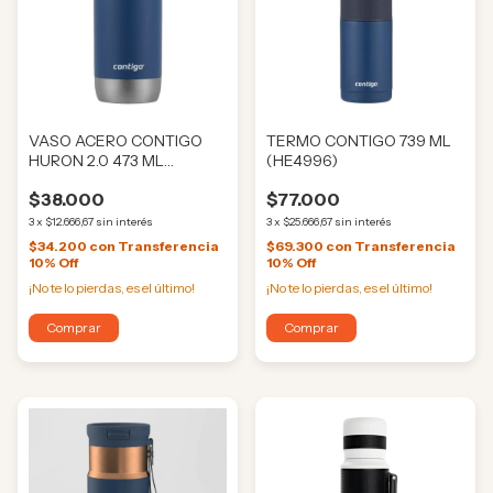
VASO ACERO CONTIGO
TERMO CONTIGO 739 ML
HURON 2.0 473 ML
(HE4996)
(HE4986)
$38.000
$77.000
3
x
$12.666,67
sin interés
3
x
$25.666,67
sin interés
$34.200
con
Transferencia
$69.300
con
Transferencia
10% Off
10% Off
¡No te lo pierdas, es el último!
¡No te lo pierdas, es el último!
Comprar
Comprar