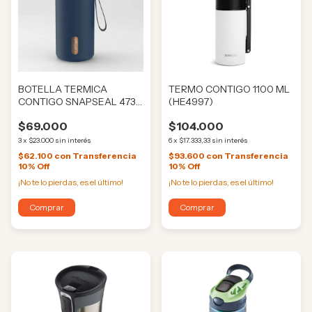
BOTELLA TERMICA
TERMO CONTIGO 1100 ML
CONTIGO SNAPSEAL 473
(HE4997)
ML (HE4993)
$69.000
$104.000
3
x
$23.000
sin interés
6
x
$17.333,33
sin interés
$62.100
con
Transferencia
$93.600
con
Transferencia
10% Off
10% Off
¡No te lo pierdas, es el último!
¡No te lo pierdas, es el último!
Comprar
Comprar