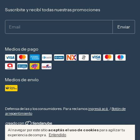
Suscribite y recibí todas nuestras promociones
Medios de pago
Medios de envío
Defensa de las y los consumidores. Para reclamos
ingresá acá.
/
Botón de
arrepentimiento
Al navegar por este sitio
aceptás el uso de cookies
para agilizar tu
Copyright Camping Shop - 2026. Todos los derechos reservados.
experiencia de compra.
Entendido