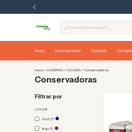
Inicio
Indumentaria
Calzado
Campi
Inicio
>
CAMPING
>
COCINA
>
Conservadoras
Conservadoras
Filtrar por
COLOR
Azul (1)
Rojo (1)