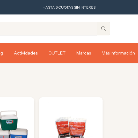
HASTA 6 CUOTAS SIN INTERES
ng
Actividades
OUTLET
Marcas
Más información