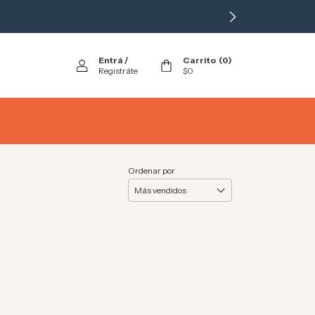
Entrá
/
Carrito
(
0
)
Registráte
$0
Ordenar por