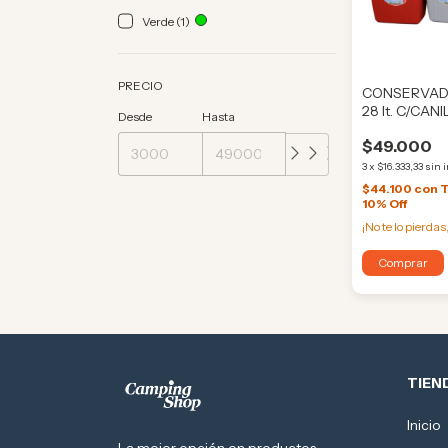
Verde (1)
PRECIO
CONSERVAD
28 lt. C/CA
Desde
Hasta
(HE401)
$49.000
3
x
$16.333,33
sin 
$44.100
con
T
10% Off
¡No te lo pierdas,
Comprar
TIEN
Inicio