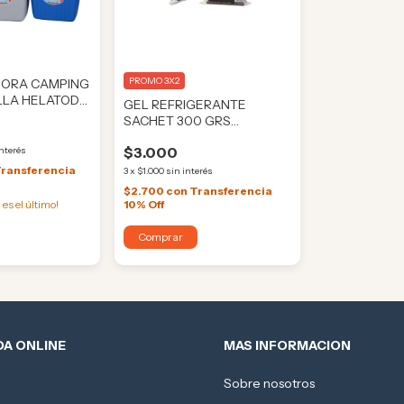
PROMO 3X2
ORA CAMPING
NILLA HELATODO
GEL REFRIGERANTE
SACHET 300 GRS
BROKSOL (HE615)
$3.000
interés
ransferencia
3
x
$1.000
sin interés
$2.700
con
Transferencia
 es el último!
10% Off
DA ONLINE
MAS INFORMACION
Sobre nosotros