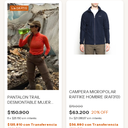
GRATIS
CAMPERA MICROPOLAR
RAFFIKE HOMBRE (RAF313)
PANTALON TRAIL
DESMONTABLE MUJER
$79.000
(RAF135)
$150.900
$63.200
20
% OFF
6
x
$25.150
sin interés
3
x
$21.066,67
sin interés
$135.810
con
Transferencia
$56.880
con
Transferencia