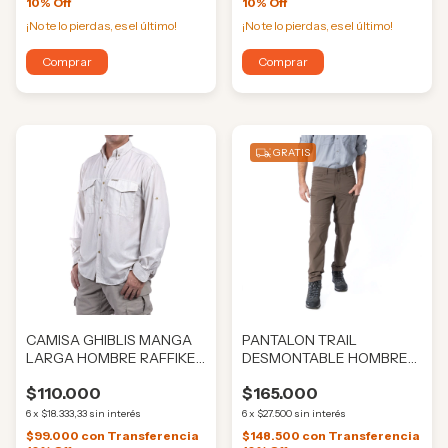
10% Off
10% Off
¡No te lo pierdas, es el último!
¡No te lo pierdas, es el último!
Comprar
Comprar
GRATIS
CAMISA GHIBLIS MANGA
PANTALON TRAIL
LARGA HOMBRE RAFFIKE
DESMONTABLE HOMBRE
(RAF221)
RAFFIKE (RAF118)
$110.000
$165.000
6
x
$18.333,33
sin interés
6
x
$27.500
sin interés
$99.000
con
Transferencia
$148.500
con
Transferencia