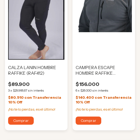
CALZA LANIN HOMBRE
CAMPERA ESCAPE
RAFFIKE (RAF412)
HOMBRE RAFFIKE
(RAF0620)
$89.900
$156.000
3
x
$29.966,67
sin interés
6
x
$26.000
sin interés
$80.910
con
Transferencia
$140.400
con
Transferencia
10% Off
10% Off
¡No te lo pierdas, es el último!
¡No te lo pierdas, es el último!
Comprar
Comprar