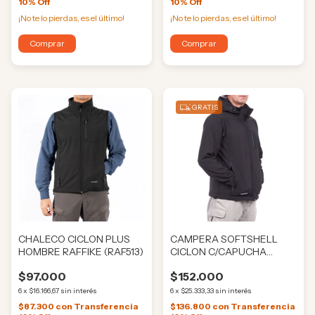
10% Off
10% Off
¡No te lo pierdas, es el último!
¡No te lo pierdas, es el último!
Comprar
Comprar
GRATIS
CHALECO CICLON PLUS
CAMPERA SOFTSHELL
HOMBRE RAFFIKE (RAF513)
CICLON C/CAPUCHA
HOMBRE RAFFIKE
$97.000
$152.000
(RAF0020)
6
x
$16.166,67
sin interés
6
x
$25.333,33
sin interés
$87.300
con
Transferencia
$136.800
con
Transferencia