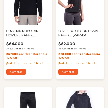
BUZO MICROPOLAR
CHALECO CICLON DAMA
HOMBRE RAFFIKE
RAFFIKE (RAF515)
(RAF3097)
$64.000
$82.000
3
x
$21.333,33
sin interés
3
x
$27.333,33
sin interés
$57.600
con
Transferencia
$73.800
con
Transferencia
10% Off
10% Off
¡No te lo pierdas, es el último!
¡No te lo pierdas, es el último!
Comprar
Comprar