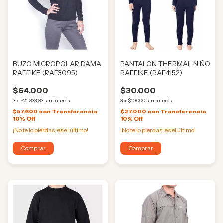
BUZO MICROPOLAR DAMA
PANTALON THERMAL NIÑO
RAFFIKE (RAF3095)
RAFFIKE (RAF4152)
$64.000
$30.000
3
x
$21.333,33
sin interés
3
x
$10.000
sin interés
$57.600
con
Transferencia
$27.000
con
Transferencia
10% Off
10% Off
¡No te lo pierdas, es el último!
¡No te lo pierdas, es el último!
Comprar
Comprar