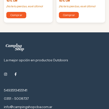
10% Off
10% Off
¡No te lo pierdas, es el último!
¡No te lo pierdas, es el último!
Comprar
Comprar
La mejor opción en productos Outdoors
5493513455141
0351 - 5008737
info@campingshopcba.com.ar