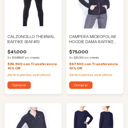
CALZONCILLO THERMAL
CAMPERA MICROPOLAR
RAFFIKE (RAF411)
HOODIE DAMA RAFFIKE
(RAF310)
$41.000
$75.000
3
x
$13.666,67
sin interés
3
x
$25.000
sin interés
$36.900
con
Transferencia
$67.500
con
Transferencia
10% Off
10% Off
¡No te lo pierdas, es el último!
¡No te lo pierdas, es el último!
Comprar
Comprar