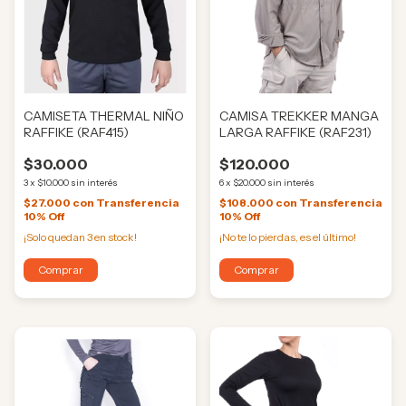
CAMISETA THERMAL NIÑO
CAMISA TREKKER MANGA
RAFFIKE (RAF415)
LARGA RAFFIKE (RAF231)
$30.000
$120.000
3
x
$10.000
sin interés
6
x
$20.000
sin interés
$27.000
con
Transferencia
$108.000
con
Transferencia
10% Off
10% Off
¡Solo quedan
3
en stock!
¡No te lo pierdas, es el último!
Comprar
Comprar