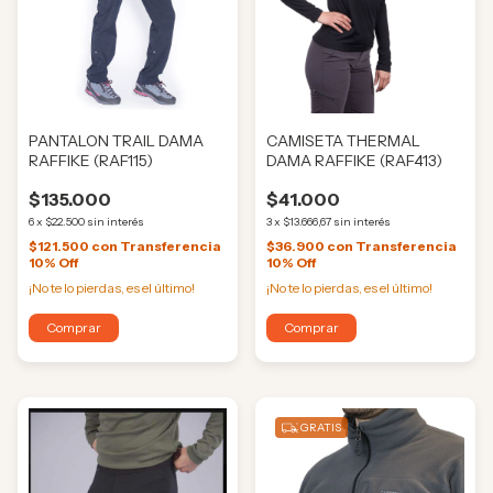
PANTALON TRAIL DAMA
CAMISETA THERMAL
RAFFIKE (RAF115)
DAMA RAFFIKE (RAF413)
$135.000
$41.000
6
x
$22.500
sin interés
3
x
$13.666,67
sin interés
$121.500
con
Transferencia
$36.900
con
Transferencia
10% Off
10% Off
¡No te lo pierdas, es el último!
¡No te lo pierdas, es el último!
Comprar
Comprar
GRATIS