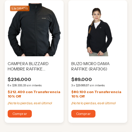
GRATIS
CAMPERA BLIZZARD
BUZO MICRO DAMA
HOMBRE RAFFIKE
RAFFIKE (RAF306)
(RAF0011)
$236.000
$89.000
6
x
$39.333,33
sin interés
3
x
$29.666,67
sin interés
$212.400
con
Transferencia
$80.100
con
Transferencia
10% Off
10% Off
¡No te lo pierdas, es el último!
¡No te lo pierdas, es el último!
Comprar
Comprar