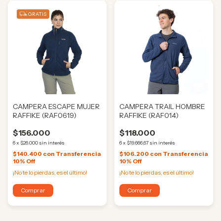
GRATIS
CAMPERA ESCAPE MUJER
CAMPERA TRAIL HOMBRE
RAFFIKE (RAF0619)
RAFFIKE (RAF014)
$156.000
$118.000
6
x
$26.000
sin interés
6
x
$19.666,67
sin interés
$140.400
con
Transferencia
$106.200
con
Transferencia
10% Off
10% Off
¡No te lo pierdas, es el último!
¡No te lo pierdas, es el último!
Comprar
Comprar