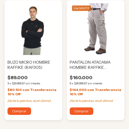
GRATIS
BUZO MICRO HOMBRE
PANTALON ATACAMA
RAFFIKE (RAF305)
HOMBRE RAFFIKE
(RAF130)
$89.000
$160.000
3
x
$29.666,67
sin interés
6
x
$26.666,67
sin interés
$80.100
con
Transferencia
$144.000
con
Transferencia
10% Off
10% Off
¡No te lo pierdas, es el último!
¡No te lo pierdas, es el último!
Comprar
Comprar