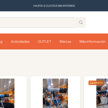
HASTA 6 CUOTAS SIN INTERES
ng
Actividades
OUTLET
Marcas
Más información
GRATIS