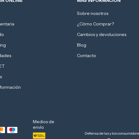
DA ONLINE
MAS INFORMACION
Sobre nosotros
entaria
¿Cómo Comprar?
do
Cambios y devoluciones
ing
Blog
idades
Contacto
ET
s
nformación
Medios de
envío
Defensa de las y los consumidor