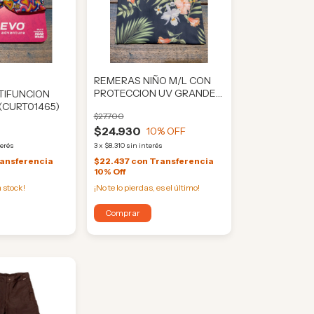
REMERAS NIÑO M/L CON
PROTECCION UV GRANDES
TIFUNCION
(DESDE 5 AÑOS) (ORI296)
(CURT01465)
$27.700
$24.930
10
% OFF
terés
3
x
$8.310
sin interés
ansferencia
$22.437
con
Transferencia
10% Off
 stock!
¡No te lo pierdas, es el último!
Comprar