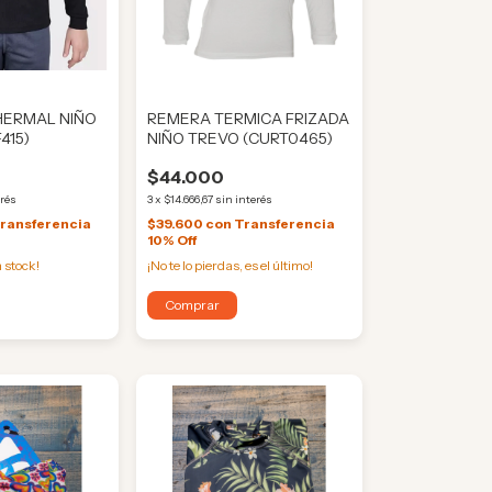
HERMAL NIÑO
REMERA TERMICA FRIZADA
415)
NIÑO TREVO (CURT0465)
$44.000
erés
3
x
$14.666,67
sin interés
ransferencia
$39.600
con
Transferencia
10% Off
 stock!
¡No te lo pierdas, es el último!
Comprar