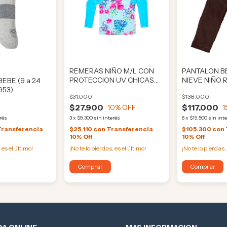
REMERAS NIÑO M/L CON
PANTALON B
PROTECCION UV CHICAS
NIEVE NIÑO 
EBE (9 a 24
(HASTA 4 AÑOS) (ORI295)
(RAF116)
953)
$31.000
$138.000
$27.900
$117.000
10
% OFF
1
erés
3
x
$9.300
sin interés
6
x
$19.500
sin int
Transferencia
$25.110
con
Transferencia
$105.300
con
10% Off
10% Off
 es el último!
¡No te lo pierdas, es el último!
¡No te lo pierdas,
Comprar
Comprar