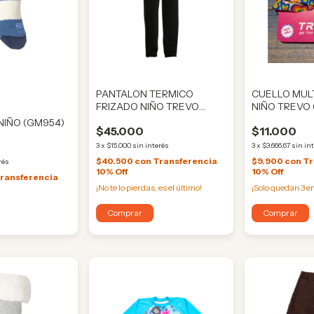
PANTALON TERMICO
CUELLO MUL
FRIZADO NIÑO TREVO
NIÑO TREVO 
(CURT0467)
NIÑO (GM954)
$45.000
$11.000
3
x
$15.000
sin interés
3
x
$3.666,67
sin in
$40.500
con
Transferencia
$9.900
con
Tr
rés
10% Off
10% Off
ransferencia
¡No te lo pierdas, es el último!
¡Solo quedan
3
en
Comprar
Comprar