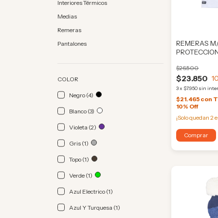
Interiores Térmicos
Medias
Remeras
REMERAS M
Pantalones
PROTECCION
(ORI292)
$26.500
$23.850
1
COLOR
3
x
$7.950
sin inte
Negro (4)
$21.465
con
T
10% Off
Blanco (3)
¡Solo quedan
2
e
Violeta (2)
Comprar
Gris (1)
Topo (1)
Verde (1)
Azul Electrico (1)
Azul Y Turquesa (1)