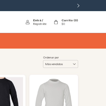
Entrá
/
Carrito
(
0
)
Registráte
$0
Ordenar por