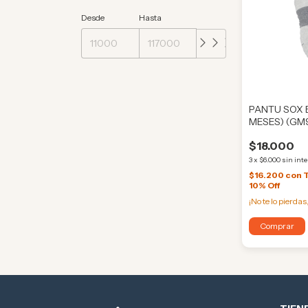
Desde
Hasta
PANTU SOX B
MESES) (GM
$18.000
3
x
$6.000
sin int
$16.200
con
10% Off
¡No te lo pierdas,
Comprar