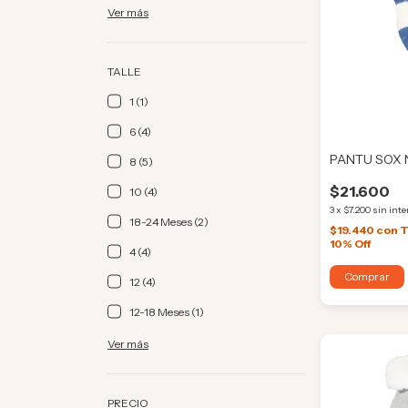
Ver más
TALLE
1 (1)
6 (4)
PANTU SOX 
8 (5)
$21.600
10 (4)
3
x
$7.200
sin inte
18-24 Meses (2)
$19.440
con
T
10% Off
4 (4)
Comprar
12 (4)
12-18 Meses (1)
Ver más
PRECIO