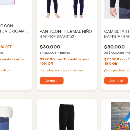
/C CON
 UV ORIGAMI
PANTALON THERMAL NIÑO
CAMISETA T
RAFFIKE (RAF4152)
RAFFIKE (RAF
$30.000
$30.000
0
% OFF
rés
3
x
$10.000
sin interés
3
x
$10.000
sin int
ransferencia
$27.000
con
Transferencia
$27.000
con
T
10% Off
10% Off
n stock!
¡No te lo pierdas, es el último!
¡Solo quedan
3
en
Comprar
Comprar