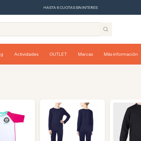
HASTA 6 CUOTAS SIN INTERES
ng
Actividades
OUTLET
Marcas
Más información