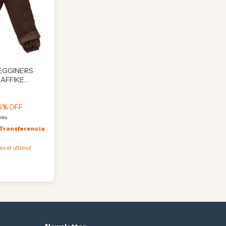
EGGINERS
RAFFIKE
5
% OFF
erés
Transferencia
 es el último!