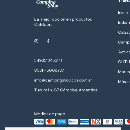
TIEN
Inicio
La mejor opción en productos
Indum
Outdoors
Calza
Camp
Activ
5493513455141
OUTL
0351 - 5008737
Marca
info@campingshopcba.com.ar
Más i
Tucumán 187, Córdoba, Argentina.
Medios de pago