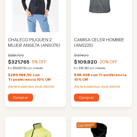
CHALECO PIUQUEN 2
CAMISA CELER HOMBRE
MUJER ANSILTA (ANS076)
(ANS225)
$338.700
$137.400
$321.765
$109.920
5
% OFF
20
% OFF
6
x
$53.627,50
sin interés
6
x
$18.320
sin interés
$289.588,50
con
$98.928
con
Transferencia
Transferencia 10% Off
10% Off
¡No te lo pierdas, es el último!
¡No te lo pierdas, es el último!
Comprar
Comprar
GRATIS