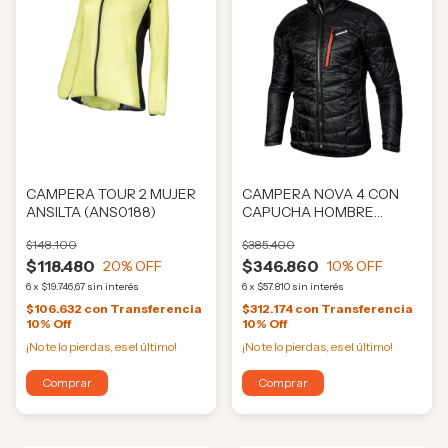
CAMPERA TOUR 2 MUJER
CAMPERA NOVA 4 CON
ANSILTA (ANS0188)
CAPUCHA HOMBRE
ANSILTA (ANS03712)
$148.100
$385.400
$118.480
$346.860
20
% OFF
10
% OFF
6
x
$19.746,67
sin interés
6
x
$57.810
sin interés
$106.632
con
Transferencia
$312.174
con
Transferencia
10% Off
10% Off
¡No te lo pierdas, es el último!
¡No te lo pierdas, es el último!
Comprar
Comprar