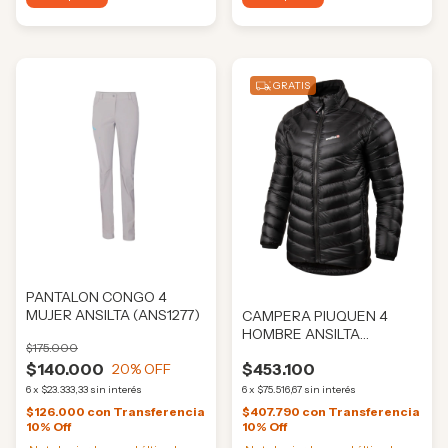
GRATIS
PANTALON CONGO 4
MUJER ANSILTA (ANS1277)
CAMPERA PIUQUEN 4
HOMBRE ANSILTA
$175.000
(ANS03731)
$140.000
$453.100
20
% OFF
6
x
$23.333,33
sin interés
6
x
$75.516,67
sin interés
$126.000
con
Transferencia
$407.790
con
Transferencia
10% Off
10% Off