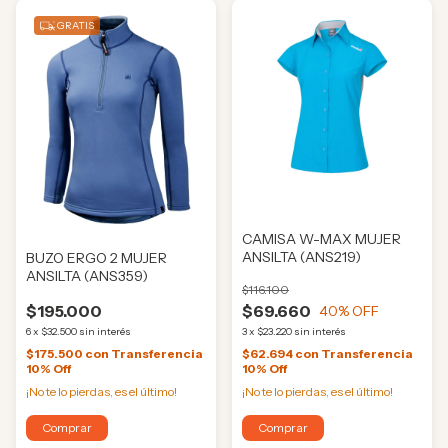
GRATIS
CAMISA W-MAX MUJER
ANSILTA (ANS219)
BUZO ERGO 2 MUJER
ANSILTA (ANS359)
$116.100
$195.000
$69.660
40
% OFF
6
x
$32.500
sin interés
3
x
$23.220
sin interés
$175.500
con
Transferencia
$62.694
con
Transferencia
10% Off
10% Off
¡No te lo pierdas, es el último!
¡No te lo pierdas, es el último!
Comprar
Comprar