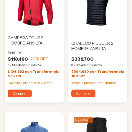
CAMPERA TOUR 2
HOMBRE ANSILTA
CHALECO PIUQUEN 2
(ANS0189)
HOMBRE ANSILTA
$148.100
(ANS075)
$118.480
$338.700
20
% OFF
6
x
$19.746,67
sin interés
6
x
$56.450
sin interés
$106.632
con
Transferencia
$304.830
con
Transferencia
10% Off
10% Off
¡No te lo pierdas, es el último!
¡No te lo pierdas, es el último!
Comprar
Comprar
GRATIS