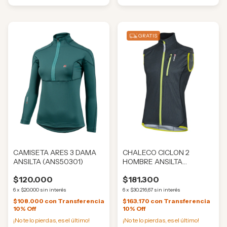
GRATIS
CAMISETA ARES 3 DAMA
CHALECO CICLON 2
ANSILTA (ANS50301)
HOMBRE ANSILTA
(ANS073)
$120.000
$181.300
6
x
$20.000
sin interés
6
x
$30.216,67
sin interés
$108.000
con
Transferencia
$163.170
con
Transferencia
10% Off
10% Off
¡No te lo pierdas, es el último!
¡No te lo pierdas, es el último!