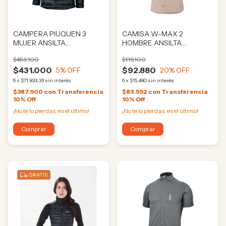
CAMPERA PIUQUEN 3
CAMISA W-MAX 2
MUJER ANSILTA
HOMBRE ANSILTA
(ANS03742)
(ANS2181)
$453.100
$116.100
$431.000
$92.880
5
% OFF
20
% OFF
6
x
$71.833,33
sin interés
6
x
$15.480
sin interés
$387.900
con
Transferencia
$83.592
con
Transferencia
10% Off
10% Off
¡No te lo pierdas, es el último!
¡No te lo pierdas, es el último!
Comprar
Comprar
GRATIS