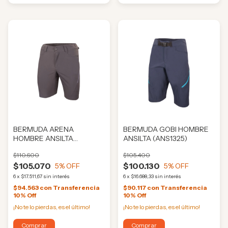
BERMUDA ARENA
BERMUDA GOBI HOMBRE
HOMBRE ANSILTA
ANSILTA (ANS1325)
(ANS1327)
$110.600
$105.400
$105.070
$100.130
5
% OFF
5
% OFF
6
x
$17.511,67
sin interés
6
x
$16.688,33
sin interés
$94.563
con
Transferencia
$90.117
con
Transferencia
10% Off
10% Off
¡No te lo pierdas, es el último!
¡No te lo pierdas, es el último!
Comprar
Comprar