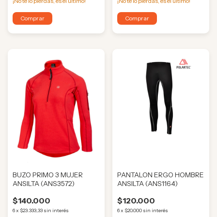
¡No te lo pierdas, es el último!
¡No te lo pierdas, es el último!
Comprar
Comprar
BUZO PRIMO 3 MUJER
PANTALON ERGO HOMBRE
ANSILTA (ANS3572)
ANSILTA (ANS1164)
$140.000
$120.000
6
x
$23.333,33
sin interés
6
x
$20.000
sin interés