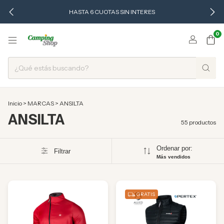
HASTA 6 CUOTAS SIN INTERES
0
Inicio
>
MARCAS
>
ANSILTA
ANSILTA
55 productos
Ordenar por:
Filtrar
Más vendidos
GRATIS