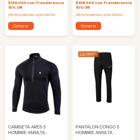
$126.000
con
Transferencia
$108.000
con
Transferencia
10% Off
10% Off
¡No te lo pierdas, es el último!
¡No te lo pierdas, es el último!
Comprar
Comprar
GRATIS
CAMISETA ARES 3
PANTALON CONGO 5
HOMBRE ANSILTA
HOMBRE ANSILTA
(ANS5029)
(ANS1276)