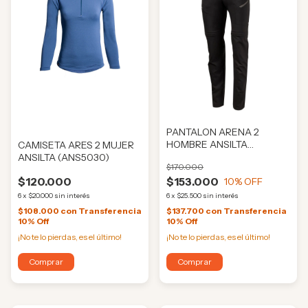
PANTALON ARENA 2
HOMBRE ANSILTA
CAMISETA ARES 2 MUJER
(ANS1315)
ANSILTA (ANS5030)
$170.000
$120.000
$153.000
10
% OFF
6
x
$20.000
sin interés
6
x
$25.500
sin interés
$108.000
con
Transferencia
$137.700
con
Transferencia
10% Off
10% Off
¡No te lo pierdas, es el último!
¡No te lo pierdas, es el último!
Comprar
Comprar