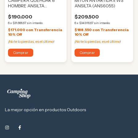
CAMPERA QUEHUAR 8
MITON ANTARTIDA II WS
HOMBRE ANSILTA
ANSILTA (ANS6055)
(ANS0342)
$190.000
$209.500
6
x
$31.666,67
sin interés
6
x
$34.916,67
sin interés
$171.000
con
Transferencia
$188.550
con
Transferencia
10% Off
10% Off
¡No te lo pierdas, es el último!
¡No te lo pierdas, es el último!
Comprar
Comprar
La mejor opción en productos Outdoors