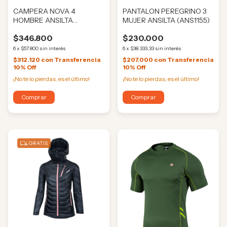
CAMPERA NOVA 4
PANTALON PEREGRINO 3
HOMBRE ANSILTA
MUJER ANSILTA (ANS1155)
(ANS03694)
$346.800
$230.000
6
x
$57.800
sin interés
6
x
$38.333,33
sin interés
$312.120
con
Transferencia
$207.000
con
Transferencia
10% Off
10% Off
¡No te lo pierdas, es el último!
¡No te lo pierdas, es el último!
Comprar
Comprar
GRATIS