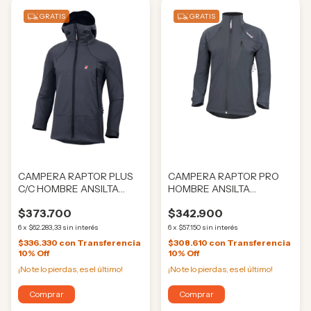
GRATIS
GRATIS
CAMPERA RAPTOR PLUS
CAMPERA RAPTOR PRO
C/C HOMBRE ANSILTA
HOMBRE ANSILTA
(ANS0361)
(ANS015)
$373.700
$342.900
6
x
$62.283,33
sin interés
6
x
$57.150
sin interés
$336.330
con
Transferencia
$308.610
con
Transferencia
10% Off
10% Off
¡No te lo pierdas, es el último!
¡No te lo pierdas, es el último!
Comprar
Comprar