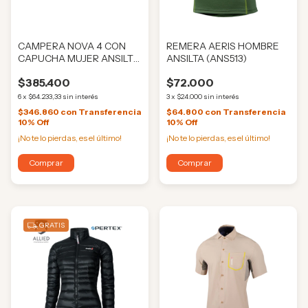
CAMPERA NOVA 4 CON
REMERA AERIS HOMBRE
CAPUCHA MUJER ANSILTA
ANSILTA (ANS513)
(ANS03716)
$385.400
$72.000
6
x
$64.233,33
sin interés
3
x
$24.000
sin interés
$346.860
con
Transferencia
$64.800
con
Transferencia
10% Off
10% Off
¡No te lo pierdas, es el último!
¡No te lo pierdas, es el último!
Comprar
Comprar
GRATIS