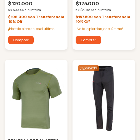
$120.000
$175.000
6
x
$20.000
sin interés
6
x
$29.166,67
sin interés
$108.000
con
Transferencia
$157.500
con
Transferencia
10% Off
10% Off
¡No te lo pierdas, es el último!
¡No te lo pierdas, es el último!
Comprar
Comprar
GRATIS