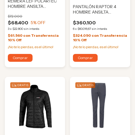
REMERA LEF POLARTEC
HOMBRE ANSILTA
PANTALÓN RAPTOR 4
(ANS516)
HOMBRE ANSILTA
$72.000
(ANS11522)
$68.400
$360.100
5
% OFF
3
x
$22.800
sin interés
6
x
$60.016,67
sin interés
$61.560
con
Transferencia
$324.090
con
Transferencia
10% Off
10% Off
¡No te lo pierdas, es el último!
¡No te lo pierdas, es el último!
Comprar
Comprar
GRATIS
GRATIS