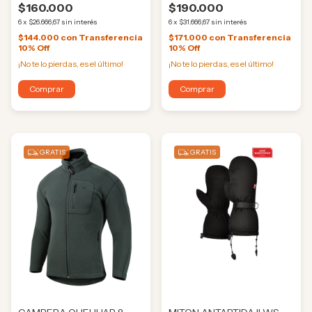
$160.000
$190.000
6
x
$26.666,67
sin interés
6
x
$31.666,67
sin interés
$144.000
con
Transferencia
$171.000
con
Transferencia
10% Off
10% Off
¡No te lo pierdas, es el último!
¡No te lo pierdas, es el último!
Comprar
Comprar
GRATIS
GRATIS