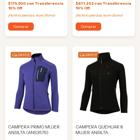
$175.500
con
Transferencia
$671.202
con
Transferencia
10% Off
10% Off
¡No te lo pierdas, es el último!
¡No te lo pierdas, es el último!
Comprar
Comprar
GRATIS
GRATIS
CAMPERA PRIMO MUJER
CAMPERA QUEHUAR 8
ANSILTA (ANS3576)
MUJER ANSILTA
(ANS0344)