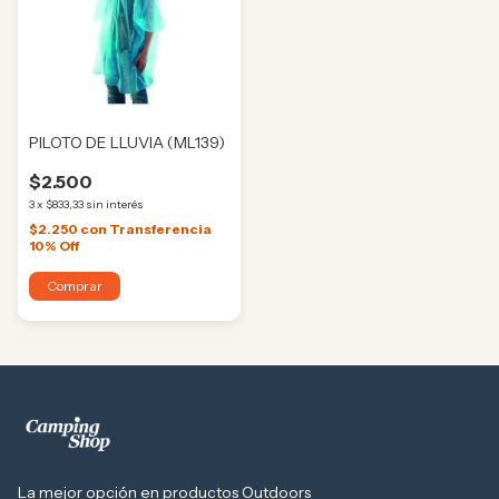
PILOTO DE LLUVIA (ML139)
$2.500
3
x
$833,33
sin interés
$2.250
con
Transferencia
10% Off
Comprar
La mejor opción en productos Outdoors